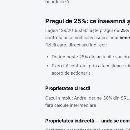
beneficiază.
Pragul de 25%: ce înseamnă ș
Legea 129/2019 stabilește pragul de
25% 
controlului semnificativ asupra unui
benef
fizică care, direct sau indirect:
Deține peste 25% din acțiunile sau dre
Exercită controlul prin alte mijloace (
acord de acționari)
Proprietatea directă
Cazul simplu: Andrei deține 30% din SRL X
fără calcule intermediare.
Proprietatea indirectă — unde se comp