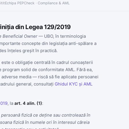
tit
Echipa PEPCheck · Compliance & AML
finiția din Legea 129/2019
e Beneficial Owner
— UBO, în terminologia
importante concepte din legislația anti-spălare a
des înțeles greșit în practică.
l
este o obligație centrală în cadrul cunoașterii
ice program solid de conformitate AML. Fără ea,
i, adverse media — riscă să fie aplicate persoanei
adrului general, consultați
Ghidul KYC și AML
2019
, la
art. 4 alin. (1)
:
 persoană fizică ce deține sau controlează în
rsoana fizică în numele ori în interesul căreia