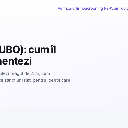
Verificare firme
Screening PEP
Cum lucr
(UBO): cum îl
mentezi
culezi pragul de 25%, cum
e sancțiuni riști pentru identificare