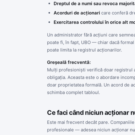
Dreptul de a numi sau revoca majorit
Acorduri de acționari
care conferă dre
Exercitarea controlului în orice alt m
Un administrator fără acțiuni care semneaz
poate fi, în fapt, UBO — chiar dacă forma
poate limita la registrul acționarilor.
Greșeală frecventă:
Mulți profesioniști verifică doar registrul 
obligația. Aceasta este o abordare incomp
doar proprietatea formală. Un acord de ac
schimba complet tabloul.
Ce faci când niciun acționar
Este mai frecvent decât pare. Companiile c
profesionale — adesea niciun acționar nu 