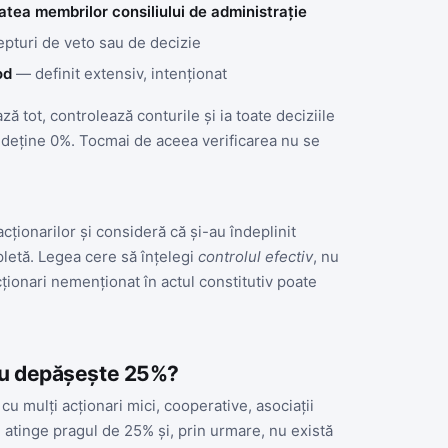
atea membrilor consiliului de administrație
pturi de veto sau de decizie
od
— definit extensiv, intenționat
ă tot, controlează conturile și ia toate deciziile
l deține 0%. Tocmai de aceea verificarea nu se
acționarilor și consideră că și-au îndeplinit
letă. Legea cere să înțelegi
controlul efectiv
, nu
ționari nemenționat în actul constitutiv poate
 nu depășește 25%?
u mulți acționari mici, cooperative, asociații
atinge pragul de 25% și, prin urmare, nu există