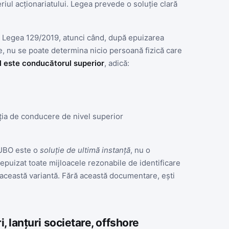
teriul acționariatului. Legea prevede o soluție clară
 Legea 129/2019, atunci când, după epuizarea
re, nu se poate determina nicio persoană fizică care
al este conducătorul superior
, adică:
ția de conducere de nivel superior
 UBO este o
soluție de ultimă instanță
, nu o
epuizat toate mijloacele rezonabile de identificare
 această variantă. Fără această documentare, ești
, lanțuri societare, offshore