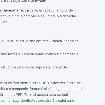
 o tranzacție sau o activitate"
te
persoana fizică
care, la capătul lanțului de
efective dintr-o companie sau dintr-o tranzacție —
ijloc.
, un trust sau o altă entitate juridică. Lanțul se
tate formală. Cineva poate controla o companie
structura juridică de suprafață, oricât de
tru că fără identificarea UBO, orice verificare de
rifica o companie-fantomă și să nu știi niciodată că
ată sau un PEP. Tocmai acesta este scopul
banilor sau identitatea adevărată a celui care