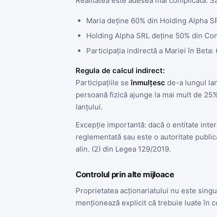
Realitatea este adesea mai complicată. 
Maria deține 60% din Holding Alpha S
Holding Alpha SRL deține 50% din Co
Participația indirectă a Mariei în Bet
Regula de calcul indirect:
Participațiile se
înmulțesc
de-a lungul lanț
persoană fizică ajunge la mai mult de 25
lanțului.
Excepție importantă: dacă o entitate inter
reglementată sau este o autoritate publică
alin. (2) din Legea 129/2019.
Controlul prin alte mijloace
Proprietatea acționariatului nu este singu
menționează explicit că trebuie luate în c