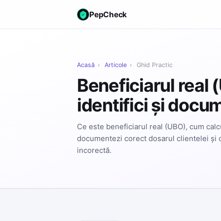
PepCheck
Acasă
›
Articole
›
Ghid Practic
Beneficiarul real 
identifici și docu
Ce este beneficiarul real (UBO), cum cal
documentezi corect dosarul clientelei și c
incorectă.