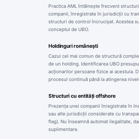
Practica AML întâlnește frecvent structur
companii, înregistrate în jurisdicții cu t
structuri de control încrucișat. Acestea su
conceptul de UBO.
Holdinguri românești
Cazul cel mai comun de structură complex
de un holding. Identificarea UBO presupun
acționarilor persoane fizice ai acestuia. D
procesul continuă până la atingerea nivel
Structuri cu entități offshore
Prezența unei companii înregistrate în I
sau alte jurisdicții considerate cu trans
flag). Nu înseamnă automat ilegalitate, d
suplimentare.