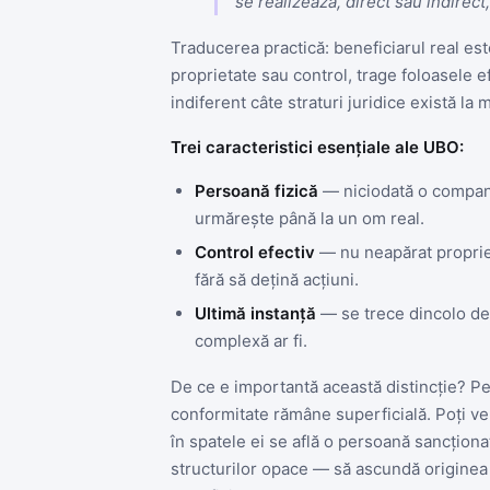
se realizează, direct sau indirect,
Traducerea practică: beneficiarul real es
proprietate sau control, trage foloasele 
indiferent câte straturi juridice există la m
Trei caracteristici esențiale ale UBO:
Persoană fizică
— niciodată o companie
urmărește până la un om real.
Control efectiv
— nu neapărat proprie
fără să dețină acțiuni.
Ultimă instanță
— se trece dincolo de 
complexă ar fi.
De ce e importantă această distincție? Pen
conformitate rămâne superficială. Poți ve
în spatele ei se află o persoană sancțion
structurilor opace — să ascundă originea 