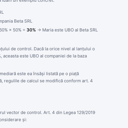
Să luăm un exemplu concret:
RL
mpania Beta SRL
a: 60% × 50% =
30%
→ Maria este UBO al Beta SRL
ului de control. Dacă la orice nivel al lanțului o
%, aceasta este UBO al companiei de la baza
mediară este ea însăși listată pe o piață
, regulile de calcul se modifică conform art. 4
rul vector de control. Art. 4 din Legea 129/2019
onsiderare și: