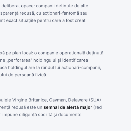
i deliberat opace: companii deținute de alte
ransparență redusă, cu acționari-fantomă sau
nt exact situațiile pentru care a fost creat
ă pe plan local: o companie operațională deținută
e „perforarea" holdingului și identificarea
acă holdingul are la rândul lui acționari-companii,
ului de persoană fizică.
nsulele Virgine Britanice, Cayman, Delaware (SUA)
parență redusă este un
semnal de alertă major
(red
ar impune diligență sporită și documente