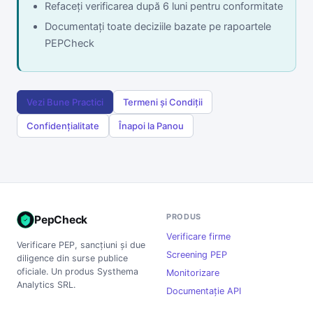
Refaceți verificarea după 6 luni pentru conformitate
Documentați toate deciziile bazate pe rapoartele
PEPCheck
Vezi Bune Practici
Termeni și Condiții
Confidențialitate
Înapoi la Panou
PRODUS
PepCheck
Verificare firme
Verificare PEP, sancțiuni și due
Screening PEP
diligence din surse publice
oficiale. Un produs Systhema
Monitorizare
Analytics SRL.
Documentație API