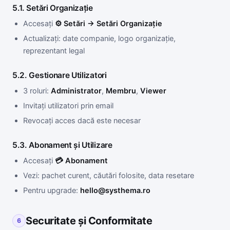
5.1. Setări Organizație
Accesați
⚙ Setări → Setări Organizație
Actualizați: date companie, logo organizație,
reprezentant legal
5.2. Gestionare Utilizatori
3 roluri:
Administrator
,
Membru
,
Viewer
Invitați utilizatori prin email
Revocați acces dacă este necesar
5.3. Abonament și Utilizare
Accesați
💳 Abonament
Vezi: pachet curent, căutări folosite, data resetare
Pentru upgrade:
hello@systhema.ro
Securitate și Conformitate
6