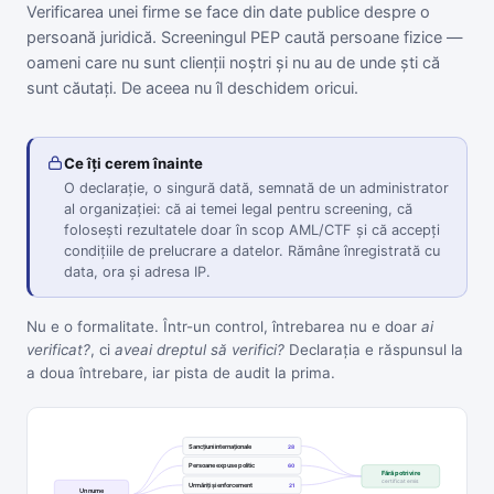
Verificarea unei firme se face din date publice despre o
persoană juridică. Screeningul PEP caută persoane fizice —
oameni care nu sunt clienții noștri și nu au de unde ști că
sunt căutați. De aceea nu îl deschidem oricui.
Ce îți cerem înainte
O declarație, o singură dată, semnată de un administrator
al organizației: că ai temei legal pentru screening, că
folosești rezultatele doar în scop AML/CTF și că accepți
condițiile de prelucrare a datelor. Rămâne înregistrată cu
data, ora și adresa IP.
Nu e o formalitate. Într-un control, întrebarea nu e doar
ai
verificat?
, ci
aveai dreptul să verifici?
Declarația e răspunsul la
a doua întrebare, iar pista de audit la prima.
Sancțiuni internaționale
28
Persoane expuse politic
60
Fără potrivire
certificat emis
Urmăriți și enforcement
21
Un nume