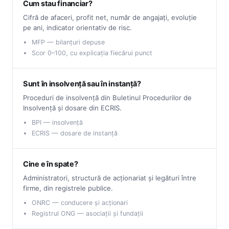
Cum stau financiar?
Cifră de afaceri, profit net, număr de angajați, evoluție
pe ani, indicator orientativ de risc.
MFP — bilanțuri depuse
Scor 0–100, cu explicația fiecărui punct
Sunt în insolvență sau în instanță?
Proceduri de insolvență din Buletinul Procedurilor de
Insolvență și dosare din ECRIS.
BPI — insolvență
ECRIS — dosare de instanță
Cine e în spate?
Administratori, structură de acționariat și legături între
firme, din registrele publice.
ONRC — conducere și acționari
Registrul ONG — asociații și fundații