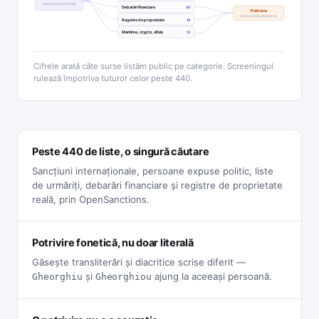
persoană sau firmă
Debarări financiare
20
Potrivire
scor, sursă, decizia ta
Registre de proprietate
19
Maritime, crypto, altele
15
Cifrele arată câte surse listăm public pe categorie. Screeningul
rulează împotriva tuturor celor peste 440.
Peste 440 de liste, o singură căutare
Sancțiuni internaționale, persoane expuse politic, liste
de urmăriți, debarări financiare și registre de proprietate
reală, prin OpenSanctions.
Potrivire fonetică, nu doar literală
Găsește transliterări și diacritice scrise diferit —
și
ajung la aceeași persoană.
Gheorghiu
Gheorghiou