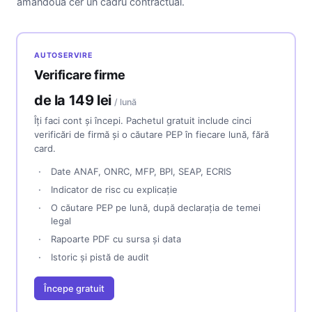
amândouă cer un cadru contractual.
AUTOSERVIRE
Verificare firme
de la 149 lei
/ lună
Îți faci cont și începi. Pachetul gratuit include cinci
verificări de firmă și o căutare PEP în fiecare lună, fără
card.
Date ANAF, ONRC, MFP, BPI, SEAP, ECRIS
Indicator de risc cu explicație
O căutare PEP pe lună, după declarația de temei
legal
Rapoarte PDF cu sursa și data
Istoric și pistă de audit
Începe gratuit