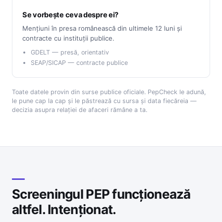
Se vorbește ceva despre ei?
Mențiuni în presa românească din ultimele 12 luni și
contracte cu instituții publice.
GDELT — presă, orientativ
SEAP/SICAP — contracte publice
Toate datele provin din surse publice oficiale. PepCheck le adună,
le pune cap la cap și le păstrează cu sursa și data fiecăreia —
decizia asupra relației de afaceri rămâne a ta.
Screeningul PEP funcționează
altfel. Intenționat.