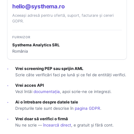
hello@systhema.ro
Aceeași adresă pentru ofertă, suport, facturare și cereri
GDPR.
FURNIZOR
Systhema Analytics SRL
România
·
Vrei screening PEP sau sprijin AML
Scrie câte verificări faci pe lună și ce fel de entități verifici.
·
Vrei acces API
Vezi întâi
documentația
, apoi scrie-ne ce integrezi.
·
Ai o întrebare despre datele tale
Drepturile tale sunt descrise în
pagina GDPR
.
·
Vrei doar să verifici o firmă
Nu ne scrie —
încearcă direct
, e gratuit și fără cont.