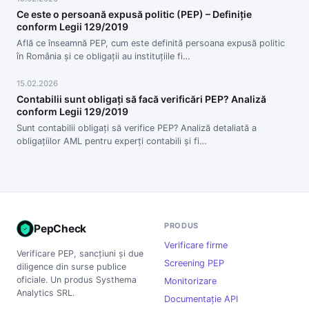
Ce este o persoană expusă politic (PEP) – Definiție
conform Legii 129/2019
Află ce înseamnă PEP, cum este definită persoana expusă politic
în România și ce obligații au instituțiile fi…
15.02.2026
Contabilii sunt obligați să facă verificări PEP? Analiză
conform Legii 129/2019
Sunt contabilii obligați să verifice PEP? Analiză detaliată a
obligațiilor AML pentru experți contabili și fi…
PRODUS
PepCheck
Verificare firme
Verificare PEP, sancțiuni și due
Screening PEP
diligence din surse publice
oficiale. Un produs Systhema
Monitorizare
Analytics SRL.
Documentație API