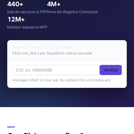
440+
4M+
liste de sancțiuni și PEP
firme din Registrul Comerțului
12M+
bilanțuri depuse la MFP
Încearcă acum, pe o firmă reală
Fără cont, fără card. Rezultat în câteva secunde.
Cod unic de înregistrare
Verifică
Interogăm ANAF în timp real. Nu reținem CUI-ul introdus aici.